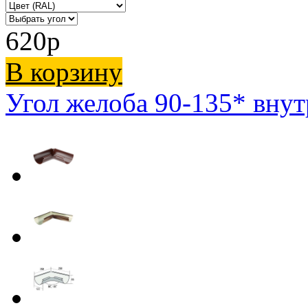
620
p
В корзину
Угол желоба 90-135* вну