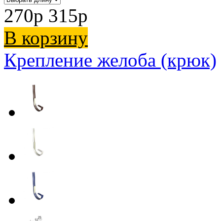
270
p
315
p
В корзину
Крепление желоба (крюк)