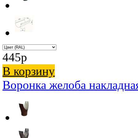
445
p
В корзину
Воронка желоба накладна