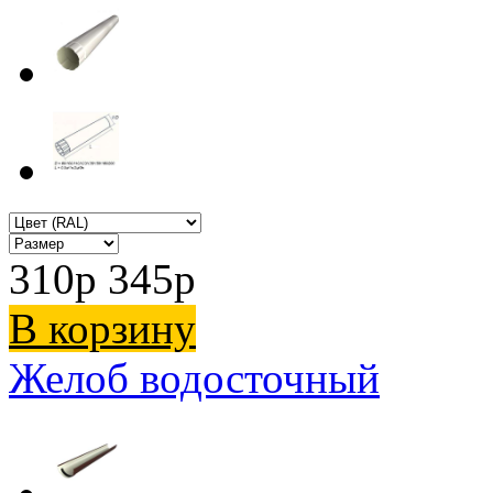
310
p
345
p
В корзину
Желоб водосточный