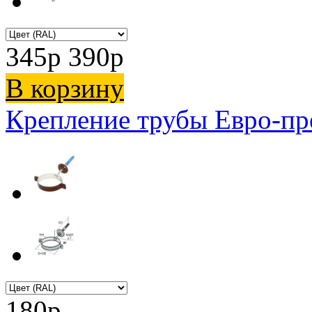
345
p
390
p
В корзину
Крепление трубы Евро-п
180
p