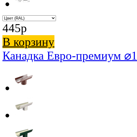
445
p
В корзину
Канадка Евро-премиум ⌀1