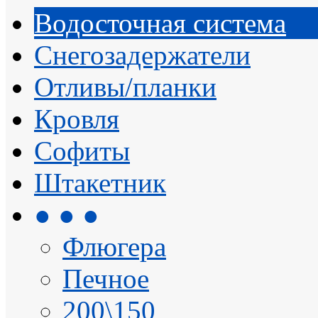
Водосточная система
Снегозадержатели
Отливы/планки
Кровля
Софиты
Штакетник
● ● ●
Флюгера
Печное
200\150