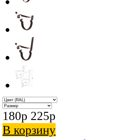
180
p
225
p
В корзину