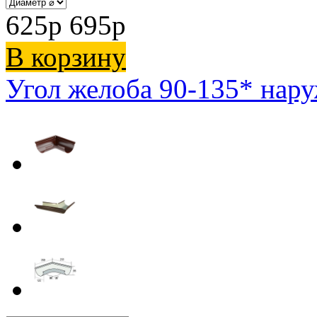
625
p
695
p
В корзину
Угол желоба 90-135* нар