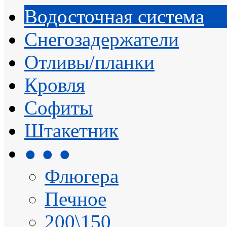
Водосточная система
Снегозадержатели
Отливы/планки
Кровля
Софиты
Штакетник
● ● ●
Флюгера
Печное
200\150