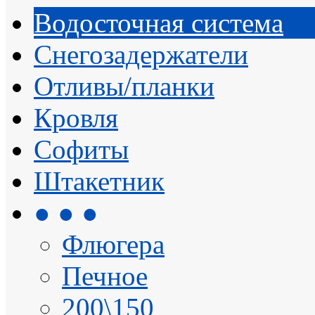
Водосточная система
Снегозадержатели
Отливы/планки
Кровля
Софиты
Штакетник
● ● ●
Флюгера
Печное
200\150