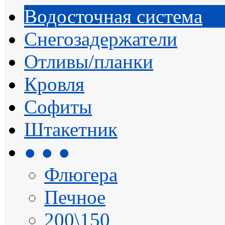
Водосточная система
Снегозадержатели
Отливы/планки
Кровля
Софиты
Штакетник
● ● ●
Флюгера
Печное
200\150