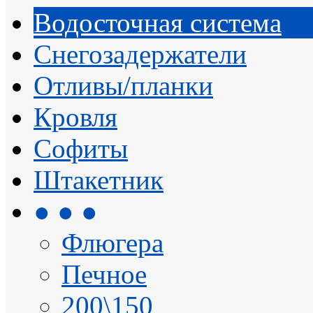
Водосточная система
Снегозадержатели
Отливы/планки
Кровля
Софиты
Штакетник
● ● ●
Флюгера
Печное
200\150