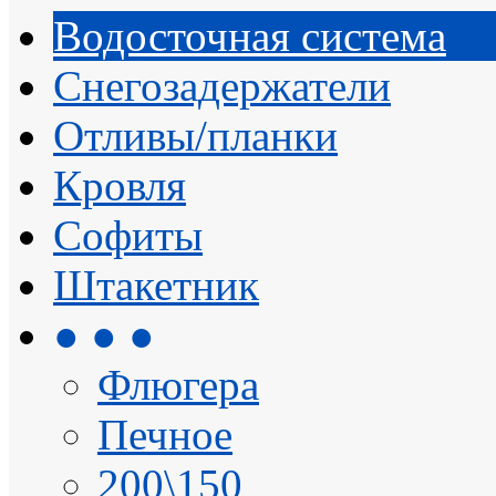
Водосточная система
Снегозадержатели
Отливы/планки
Кровля
Софиты
Штакетник
● ● ●
Флюгера
Печное
200\150